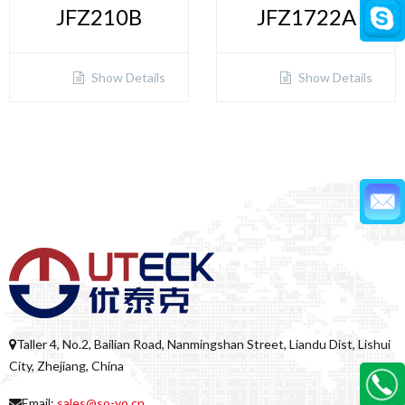
JFZ210B
JFZ1722A
Show Details
Show Details
Taller 4, No.2, Bailian Road, Nanmingshan Street, Liandu Dist, Lishui
City, Zhejiang, China
Email:
sales@so-yo.cn